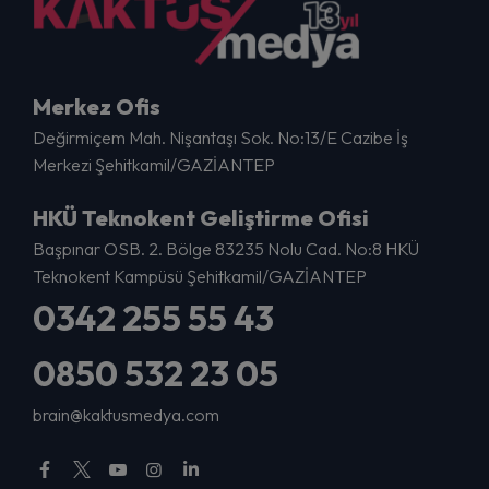
Merkez Ofis
Değirmiçem Mah. Nişantaşı Sok. No:13/E Cazibe İş
Merkezi Şehitkamil/GAZİANTEP
HKÜ Teknokent Geliştirme Ofisi
Başpınar OSB. 2. Bölge 83235 Nolu Cad. No:8 HKÜ
Teknokent Kampüsü Şehitkamil/GAZİANTEP
0342 255 55 43
0850 532 23 05
brain@kaktusmedya.com