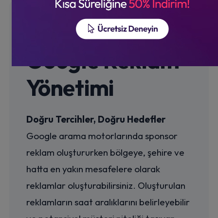
Google Reklam
Yönetimi
Doğru Tercihler, Doğru Hedefler
Google arama motorlarında sponsor
reklam oluştururken bölgeye, şehire ve
hatta en yakın mesafelere olarak
reklamlar oluşturabilirsiniz. Oluşturulan
reklamların saat aralıklarını belirleyebilir