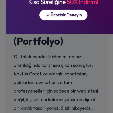
Kişisel Web
Tasarım
(Portfolyo)
Dijital dünyada ilk izlenim, adınız
aratıldığında karşınıza çıkan sonuçtur.
Kaktüs Creative olarak; sanatçılar,
doktorlar, avukatlar ve tüm
profesyoneller için sadece bir web sitesi
değil, kişisel markalarını yansıtan dijital
bir kimlik tasarlıyoruz. Sizin hikayenizi,