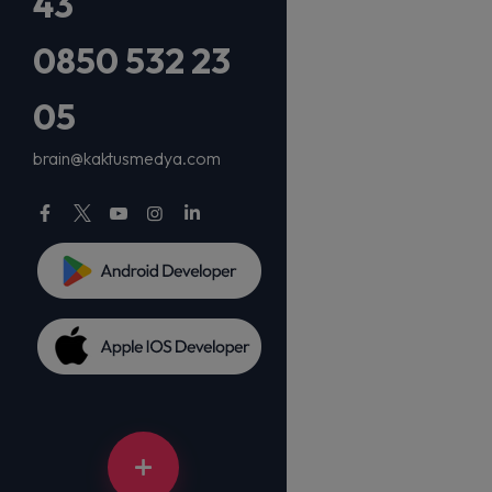
43
0850 532 23
05
brain@kaktusmedya.com