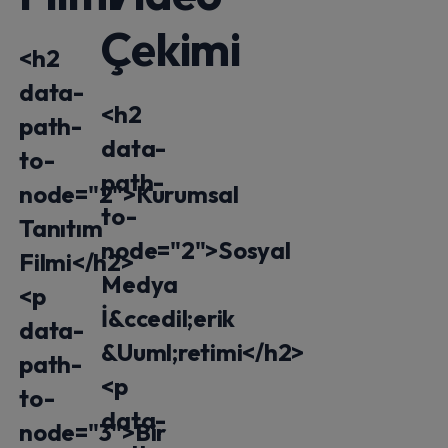
Çekimi
<h2
data-
<h2
path-
data-
to-
path-
node="2">Kurumsal
to-
Tanıtım
node="2">Sosyal
Filmi</h2>
Medya
<p
İ&ccedil;erik
data-
&Uuml;retimi</h2>
path-
<p
to-
data-
node="3">Bir