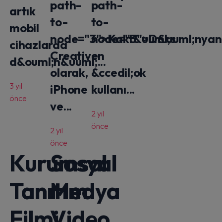
path-
path-
artık
to-
to-
mobil
node="3">Kakt&uuml;s
node="3">D&uuml;nyan
cihazlarda
Creative
en
d&ouml;n&uuml;...
olarak,
&ccedil;ok
3 yıl
iPhone
kullanı...
önce
ve...
2 yıl
önce
2 yıl
önce
Kurumsal
Sosyal
Tanıtım
Medya
Filmi
Video