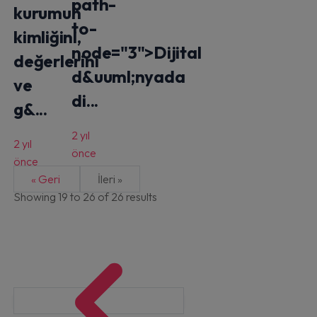
path-
kurumun
to-
kimliğini,
node="3">Dijital
değerlerini
d&uuml;nyada
ve
di...
g&...
2 yıl
2 yıl
önce
önce
« Geri
İleri »
Showing
19
to
26
of
26
results