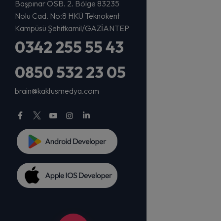
Başpınar OSB. 2. Bölge 83235
Nolu Cad. No:8 HKÜ Teknokent
Kampüsü Şehitkamil/GAZİANTEP
0342 255 55 43
0850 532 23 05
brain@kaktusmedya.com