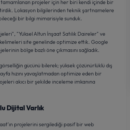
mamlanan projeler için her biri kendi içinde bir
iştirdik. Lokasyon bilgilerinden teknik şartnamelere
bileceği bir bilgi mimarisiyle sunduk.
leri", "Yüksel Altun İnşaat Satılık Daireler" ve
 kelimeleri site genelinde optimize ettik. Google
elerinin bölge bazlı öne çıkmasını sağladık.
örselliğin gücünü bilerek; yüksek çözünürlüklü dış
 sayfa hızını yavaşlatmadan optimize eden bir
rojeleri akıcı bir şekilde inceleme imkanına
 Dijital Varlık
aat’ın projelerini sergilediği pasif bir web