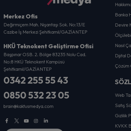
Hakkımı
Banka H
Merkez Ofis
Değirmiçem Mah. Nişantaşı Sok. No:13/E
Devire 
Cazibe İş Merkezi Şehitkamil/GAZİANTEP
Ölçülebi
HKÜ Teknokent Geliştirme Ofisi
Nasıl Ça
Başpınar OSB. 2. Bölge 83235 Nolu Cad.
Dijital
No:8 HKÜ Teknokent Kampüsü
Çözüm O
Şehitkamil/GAZİANTEP
0342 255 55 43
SÖZ
0850 532 23 05
Web Tas
Satış S
brain@kaktusmedya.com
Gizlilik 
KVKK Bi