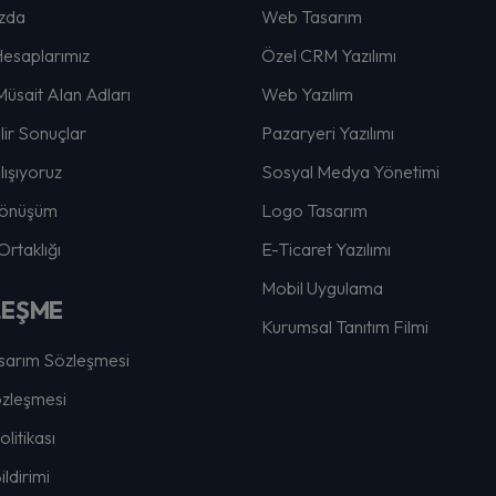
zda
Web Tasarım
esaplarımız
Özel CRM Yazılımı
Müsait Alan Adları
Web Yazılım
lir Sonuçlar
Pazaryeri Yazılımı
lışıyoruz
Sosyal Medya Yönetimi
 Dönüşüm
Logo Tasarım
rtaklığı
E-Ticaret Yazılımı
Mobil Uygulama
LEŞME
Kurumsal Tanıtım Filmi
arım Sözleşmesi
özleşmesi
Politikası
ldirimi