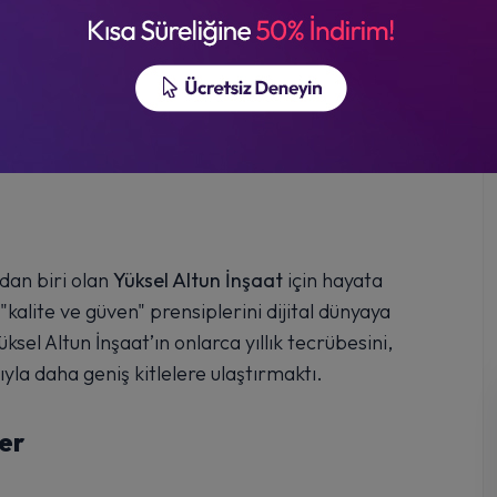
dan biri olan
Yüksel Altun İnşaat
için hayata
kalite ve güven" prensiplerini dijital dünyaya
sel Altun İnşaat’ın onlarca yıllık tecrübesini,
la daha geniş kitlelere ulaştırmaktı.
er