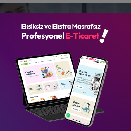
KAKTÜS
HİZMET
YAZILIM
REFERANS
üksel Altun İnşa
Anasayfa
Yüksel Altun İnşaat