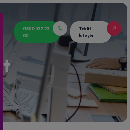
0850 532 23
Teklif
05
İsteyin
at