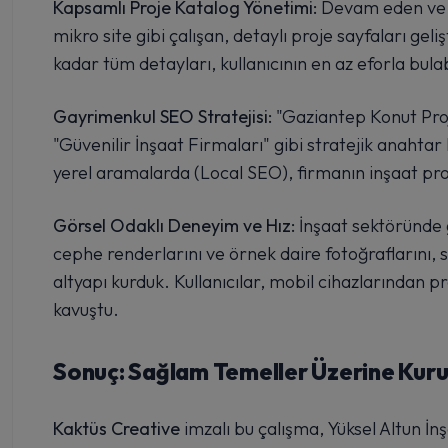
Kapsamlı Proje Katalog Yönetimi:
Devam eden ve ta
mikro site gibi çalışan, detaylı proje sayfaları gel
kadar tüm detayları, kullanıcının en az eforla bula
Gayrimenkul SEO Stratejisi:
"Gaziantep Konut Proje
"Güvenilir İnşaat Firmaları" gibi stratejik anahtar
yerel aramalarda (Local SEO), firmanın inşaat proj
Görsel Odaklı Deneyim ve Hız:
İnşaat sektöründe g
cephe renderlarını ve örnek daire fotoğraflarını,
altyapı kurduk. Kullanıcılar, mobil cihazlarından p
kavuştu.
Sonuç: Sağlam Temeller Üzerine Kurulu
Kaktüs Creative
imzalı bu çalışma, Yüksel Altun İnş