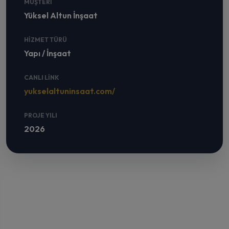
MÜŞTERI
Yüksel Altun İnşaat
HIZMET TÜRÜ
Yapı / İnşaat
CANLI LINK
yukselaltuninsaat.com/
PROJE YILI
2026