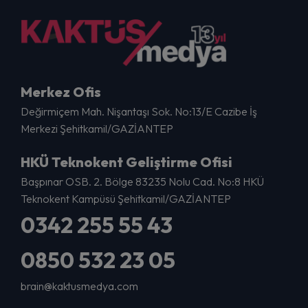
Merkez Ofis
Değirmiçem Mah. Nişantaşı Sok. No:13/E Cazibe İş
Merkezi Şehitkamil/GAZİANTEP
HKÜ Teknokent Geliştirme Ofisi
Başpınar OSB. 2. Bölge 83235 Nolu Cad. No:8 HKÜ
Teknokent Kampüsü Şehitkamil/GAZİANTEP
0342 255 55 43
0850 532 23 05
brain@kaktusmedya.com