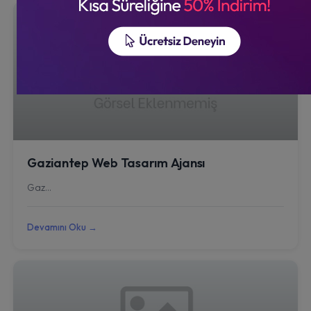
Gaziantep Web Tasarım Ajansı
Gaz...
Devamını Oku →